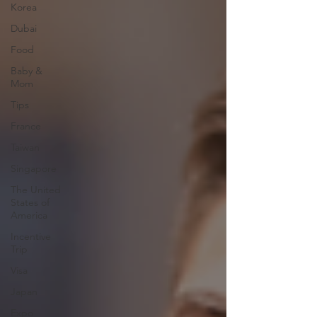
Korea
Dubai
Food
Baby &
Mom
Tips
France
Taiwan
Singapore
The United
States of
America
Incentive
Trip
Visa
Japan
Expo