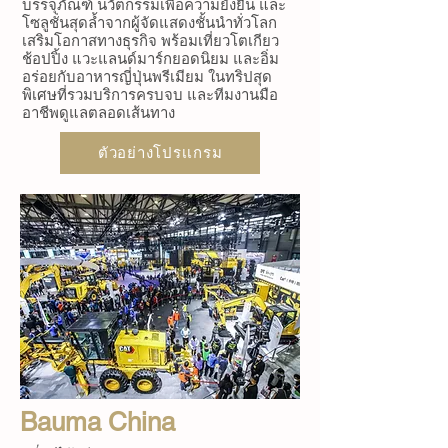
บรรจุภัณฑ์ นวัตกรรมเพื่อความยั่งยืน และ
โซลูชั่นสุดล้ำจากผู้จัดแสดงชั้นนำทั่วโลก
เสริมโอกาสทางธุรกิจ พร้อมเที่ยวโตเกียว
ช้อปปิ้ง แวะแลนด์มาร์กยอดนิยม และอิ่ม
อร่อยกับอาหารญี่ปุ่นพรีเมียม ในทริปสุด
พิเศษที่รวมบริการครบจบ และทีมงานมือ
อาชีพดูแลตลอดเส้นทาง
ตัวอย่างโปรเเกรม
Bauma China