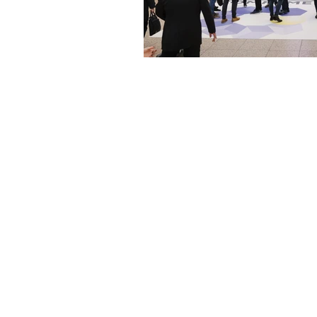
Roongthong Tour
2332 ถนนเพชรบุรีตัด
ใหม่
จั
เเขวงบางกะปิ
เขตห้วยขวาง