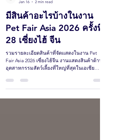
Roongthong Tour
Jan 16
2 min read
มีสินค้าอะไรบ้างในงาน
Pet Fair Asia 2026 ครั้งที่
28 เซี่ยงไฮ้ จีน
รวมรายละเอียดสินค้าที่จัดเเสดงในงาน Pet
Fair Asia 2026 เซี่ยงไฮ้จีน งานแสดงสินค้าด้าน
อุตสาหกรรมสัตว์เลี้ยงที่ใหญ่ที่สุดในเอเชีย
แปซิฟิก งานที่รวบรวมผู้แสดงสินค้ากว่า 2,600
ราย ครอบคลุมตั้งแต่อาหารสัตว์ นวัตกรรม
Smart Products ไปจนถึงเวชภัณฑ์และอุปกรณ์
ทางการแพทย์สัตวแพทย์ระดับโลก โอกาส
สำคัญสำหรับผู้ประกอบการที่ต้องการอัปเดตเท
รนด์และขยายธุรกิจให้เติบโต!