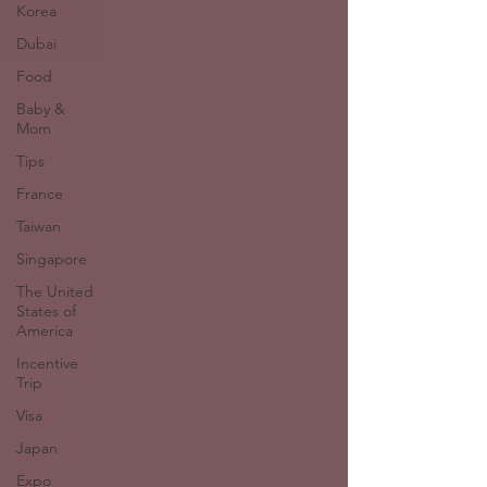
Korea
Dubai
Food
Baby &
Mom
Tips
France
Taiwan
Singapore
The United
States of
America
Incentive
Trip
Visa
Japan
Expo