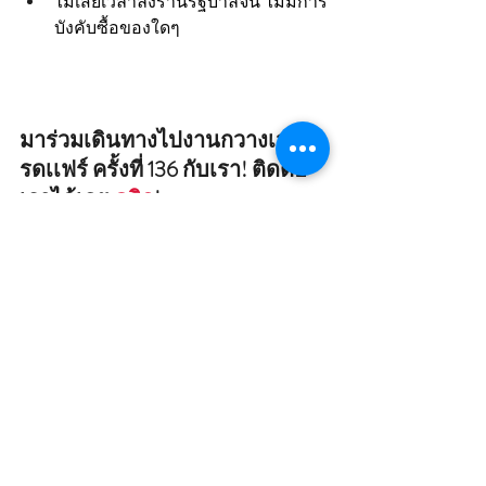
ไม่เสียเวลาลงร้านรัฐบาลจีน ไม่มีการ
บังคับซื้อของใดๆ
มาร่วมเดินทางไปงานกวางเจาเท
รดเเฟร์ ครั้งที่ 136 กับเรา! ติดต่อ
เราได้เลย 
คลิก
! 
งานเเสดงสินค้า
บริษัททัวร์
trade fair
ทริปดูงาน
china
best trade fairs
Trip
Trade Fair
China