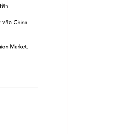
ฟฟ้า
r
 หรือ 
China 
hion Market
, 