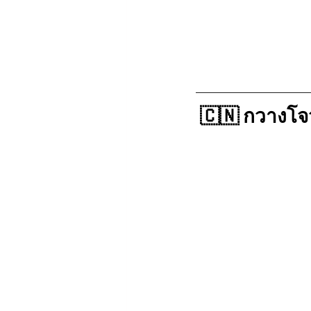
🇨🇳 กวางโจ