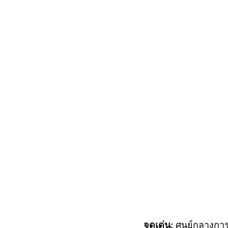
จุดเด่น:
 ศูนย์กลางกา