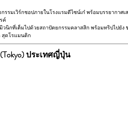
ิจกรรมเวิร์กชอปภายในโรงแรมดีไซน์เก๋ พร้อมบรรยากาศเสร
รค์
่ามิวนิกที่เต็มไปด้วยสถาปัตยกรรมคลาสสิก พร้อมทริปไปยัง 
n
 สุดโรแมนติก
(Tokyo) ประเทศญี่ปุ่น