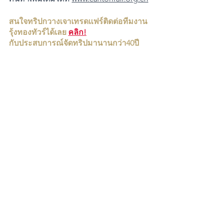
สนใจทริปกวางเจาเทรดเเฟร์ติดต่อทีมงาน
รุ้งทองทัวร์ได้เลย
คลิก!
กับประสบการณ์จัดทริปมานานกว่า40ปี  