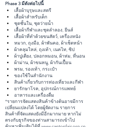
Phase 3 มีดังต่อไปนี้ 
เสื้อผ้าบุรุษและสตรี
เสื้อผ้าสำหรับเด็ก
ชุดชั้นใน, ชุดว่ายน้ำ
เสื้อผ้ากีฬาและชุดลำลอง, ยีนส์
เสื้อผ้าที่ทำด้วยขนสัตว์, เครื่องหนัง
หมวก, ถุงมือ, ผ้าพันคอ, ผ้าเช็ดหน้า
ผ้าคลุมไหล่, ถุงเท้า, เนคไท, ซิป
ผ้าปูเตียง, ปลอกหมอน, ผ้าห่ม, ที่นอน
ผ้าม่าน, ผ้าขนหนู, ผ้ากันเปื้อน
พรม, รองเท้า, กระเป๋า
ของใช้ในสำนักงาน
สินค้าเกี่ยวกับการท่องเที่ยวและกีฬา
ยารักษาโรค, อุปกรณ์การแพทย์
อาหารและเครื่องดื่ม
*รายการจัดแสดงสินค้าข้างต้นอาจมีการ
เปลี่ยนแปลงได้ โดยผู้จัดงาน รายการ
สินค้าที่จัดแสดงยังมีอีกมากมาย หากไม่
ตรงกับธุรกิจของท่านสามารถเข้าไป
ค้นหาเพิ่มเติมได้ที่
www.cantonfair.org.cn