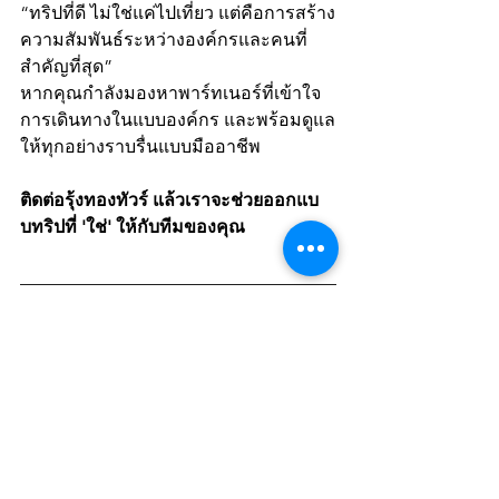
“ทริปที่ดี ไม่ใช่แค่ไปเที่ยว แต่คือการสร้าง
ความสัมพันธ์ระหว่างองค์กรและคนที่
สำคัญที่สุด”
หากคุณกำลังมองหาพาร์ทเนอร์ที่เข้าใจ
การเดินทางในแบบองค์กร และพร้อมดูแล
ให้ทุกอย่างราบรื่นแบบมืออาชีพ
ติดต่อรุ้งทองทัวร์ แล้วเราจะช่วยออกแบ
บทริปที่ 'ใช่' ให้กับทีมของคุณ
ติดต่อเรา เพื่อปรึกษาและ
วางแผนการเดินทางสำหรับ
องค์กรของคุณได้แล้ววันนี้!
📞 
โทร :
 02-318-3922 หรือ คุณใหม่ 085-
325-6661 I 
คุณนิด 065-945-1909