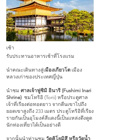
เช้า
รับประทานอาหารเช้าที่โรงแรม
นำคณะเดินทางสู่เ
มืองเกียวโต
เมือง
หลวงเก่าของประเทศญี่ปุ่น
นำชม
ศาลเจ้าฟูชิมิ อินาริ (Fushimi Inari
Shrine)
ชมโทริอิ (Torii) หรือประตูศาล
เจ้าที่เรียงต่อทอดยาว จากตีนเขาไปถึง
ยอดเขาสูงถึง 233 เมตร ประตูโทริอิที่เรียง
รายกันเป็นอุโมงค์สีแดงนี้เป็นแหล่งดึงดูด
นักท่องเที่ยวได้เป็นอย่างดี
จากนั้นนำท่านชม
วัดคิโยมิสึ หรือวัดน้ำ