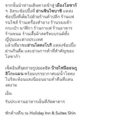
จากนั้นนำท่านเดินทางเข้าสู่
เมืองโอซาก้
า
อิสระช้อปปิ้งที่
ย่านชินไซบาชิ
แหล่ง
ช้อปปิ้งที่เต็มไปด้วยร้านค้าปลีก ร้านแฟ
รนไชส์ ร้านเครื่องสำอาง ร้านรองเท้า
กระเป๋า นาฬิกา ร้านกาแฟ ร้านอาหาร
ร้านขนม ร้านเสื้อผ้าสตรีทแบรนด์ทั้ง
ญี่ปุ่นและต่างประเทศ
แล้วเที่ยวชม
ย่านโดทงโบริ
แหล่งช้อปปิ้ง
ย่านกินดื่ม และย่านการค้าที่สำคัญของ
โอซาก้า
เช็คอินที่จุดถ่ายรูปยอดฮิต
ป้ายไฟนีออนกู
ลิโกะแมน
พร้อมบรรยากาศแม่น้ำโดทง
โบริสะท้อนแสงนีออนยามค่ำคืนที่แสน
งดงาม
เย็น
รับประทานอาหารเย็นที่ภัตตาคาร
พักค้างคืน ณ
Holiday Inn & Suites Shin