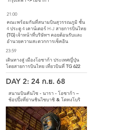
กรุงเทพฯ ->โอซาก้า
21:00
คณะพร้อมกันที่สนามบินสุวรรณภูมิ ชั้น
4 ประตู 4 เคาน์เตอร์ H-J สายการบินไทย
(TG)
เจ้าหน้าที่บริษัทฯ คอยต้อนรับและ
อำนวยความสะดวกการเช็คอิน
23:59
เดินทางสู่ เมืองโอซาก้า ประเทศญี่ปุ่น
โดยสายการบินไทย เที่ยวบินที่
TG 622
DAY 2: 24 ก.ย. 68
สนามบินคันไซ - นารา - โอซาก้า –
ช้อปปิ้งที่ย่านชินไซบาชิ & โดทงโบริ