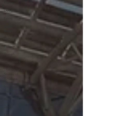
Korea
Dubai
Food
Baby &
Mom
Tips
France
Taiwan
Singapore
The United
States of
America
Incentive
Trip
Visa
Japan
Expo