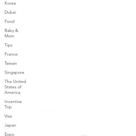
เขตห้วยขวาง
Korea
กทม 10310
Dubai
info@roongthongtour.com
Food
Explore
Baby &
Mom
ทัวร์ดูงาน
Tips
จัดกรุ๊ปทัวร์องค์กร
France
Taiwan
จัดกรุ๊ปทัวร์ส่วนตัว
Singapore
ตั๋วเครื่องบินเเละรถเช่า
The United
States of
บริการยื่นวีซ่า
America
Incentive
Trip
About Us
Visa
เกี่ยวกับเรา
Japan
ติดต่อเรา
Expo